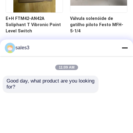
E+H FTM42-AN42A
Válvula solenóide de
Soliphant T Vibronic Point
gatilho piloto Festo MFH-
Level Switch
5-1/4
sales3
11:09 AM
Good day, what product are you looking 
for?
Para casa
Produtos
Sobre nós