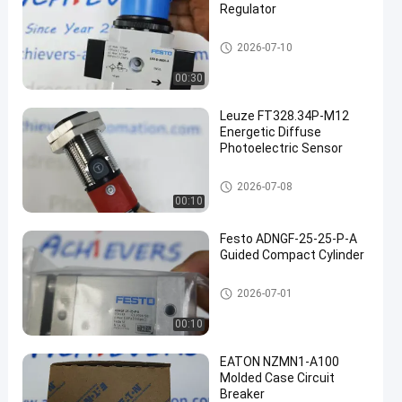
Regulator
Festo cilindro e acessórios
2026-07-10
00:30
Leuze FT328.34P-M12
Energetic Diffuse
Photoelectric Sensor
Sensor Leuze
2026-07-08
00:10
Festo ADNGF-25-25-P-A
Guided Compact Cylinder
Festo cilindro e acessórios
2026-07-01
00:10
EATON NZMN1-A100
Molded Case Circuit
Breaker