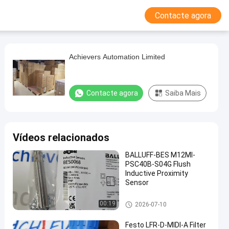
Contacte agora
Achievers Automation Limited
Contacte agora
Saiba Mais
Vídeos relacionados
BALLUFF-BES M12MI-
PSC40B-S04G Flush
Inductive Proximity
Sensor
Módulo de comando de Beckh
00:19
2026-07-10
off
Festo LFR-D-MIDI-A Filter