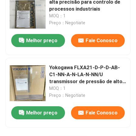
alta precisão para controlo de
processos industriais
Posicionador de válvula ABB
MOQ：1
Preço：Negotiate
Transmissor HONEYWELL
Melhor preço
Fale Conosco
Medidor de nível VEGA
Yokogawa FLXA21-D-P-D-AB-
Comunicação de dispositivos EMERSON TREX
C1-NN-A-N-LA-N-NN/U
transmissor de pressão de alto
desempenho
MOQ：1
Transmissor SIEMENS
Preço：Negotiate
Instrumentos SICK
Melhor preço
Fale Conosco
Instrumentos SMC