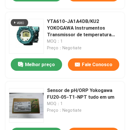
YTA610-JA1A4DB/KU2
YOKOGAWA Instrumentos
Transmissor de temperatura
Protocolo HART7
MOQ：1
Preço：Negotiate
Melhor preço
Fale Conosco
Sensor de pH/ORP Yokogawa
FU20-05-T1-NPT tudo em um
MOQ：1
Preço：Negotiate