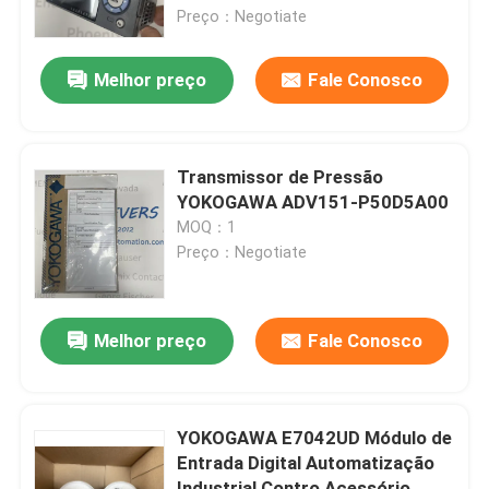
Preço：Negotiate
Visita à fábrica
Melhor preço
Fale Conosco
Contacte-nos
Transmissor de Pressão
Notícias
YOKOGAWA ADV151-P50D5A00
MOQ：1
Preço：Negotiate
Solicite um orçamento
News
Melhor preço
Fale Conosco
ALLEN BRADLEY PLC Produtos
YOKOGAWA E7042UD Módulo de
Entrada Digital Automatização
PEPPERL FUCHS Barreira isolada
Industrial Contro Acessório