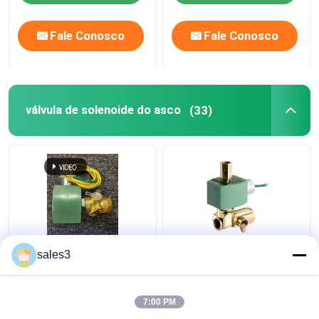
Fale Conosco
Fale Conosco
válvula de solenoide do asco
(33)
24 VDC Nivel de
Emerson ASCO válvulas
sales3
alimentação de entrada
solenoides 8345G001
ASCO 8262G262 Red-
série 8345 4 Way 240
Hat II Válvulas
Volts DC
7:00 PM
solenoides de ação