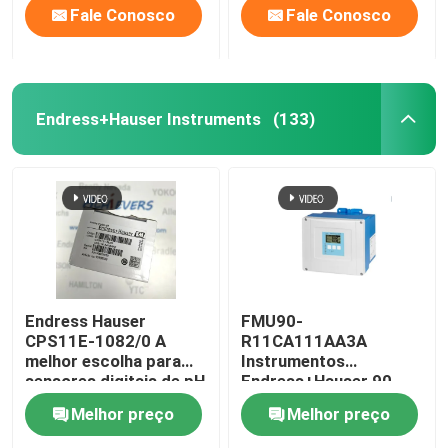
Fale Conosco
Fale Conosco
Endress+Hauser Instruments
(133)
Endress Hauser
FMU90-
CPS11E-1082/0 A
R11CA111AA3A
melhor escolha para
Instrumentos
sensores digitais de pH
Endress+Hauser 90-
em ambientes
253VAC Área não
Melhor preço
Melhor preço
industriais
perigosa