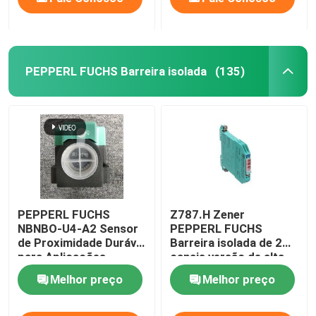
PEPPERL FUCHS Barreira isolada
(135)
PEPPERL FUCHS
Z787.H Zener
NBNBO-U4-A2 Sensor
PEPPERL FUCHS
de Proximidade Durável
Barreira isolada de 2
para Aplicações
canais versão de alta
Industriais do Vietnã
potência
Melhor preço
Melhor preço