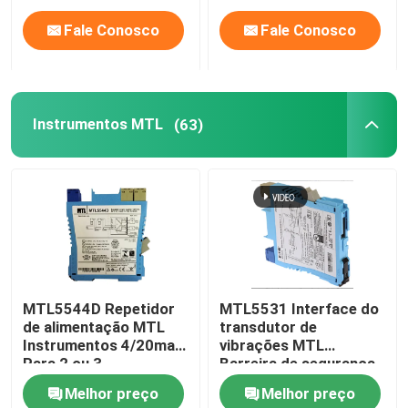
Fale Conosco
Fale Conosco
Instrumentos MTL
(63)
MTL5544D Repetidor
MTL5531 Interface do
de alimentação MTL
transdutor de
Instrumentos 4/20ma
vibrações MTL
Para 2 ou 3
Barreira de segurança
transmissores de fio
Melhor preço
Melhor preço
Duas saídas