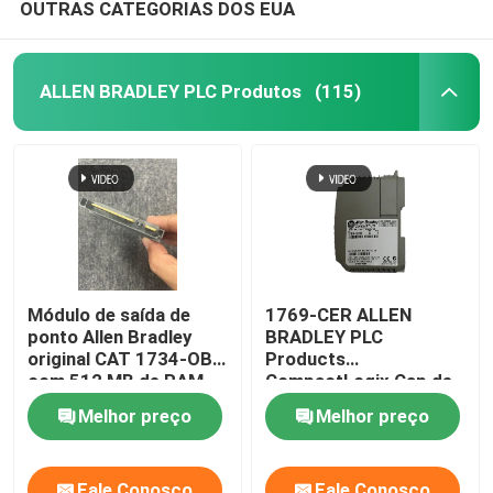
OUTRAS CATEGORIAS DOS EUA
Módulo de comando de Beckhoff
ALLEN BRADLEY PLC Produtos
(115)
Módulo de saída de
1769-CER ALLEN
ponto Allen Bradley
BRADLEY PLC
original CAT 1734-OB4
Products
com 512 MB de RAM
CompactLogix Cap de
ponta direita
Melhor preço
Melhor preço
Fale Conosco
Fale Conosco