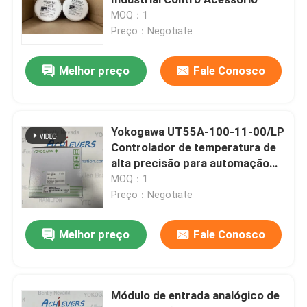
MOQ：1
Preço：Negotiate
Instrumentos YOKOGAWA
Melhor preço
Fale Conosco
Endress+Hauser Instruments
Instrumentos MTL
Yokogawa UT55A-100-11-00/LP
Controlador de temperatura de
alta precisão para automação
válvula de solenoide do asco
industrial
MOQ：1
Preço：Negotiate
Sensores de pH de Rosemount
Melhor preço
Fale Conosco
Sistema de Monitorização de Vibrações Bently Nevad
Módulo de entrada analógico de
Partes do atuador AUMA