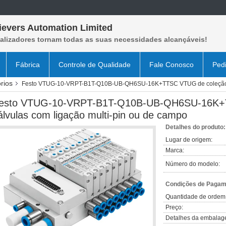
ievers Automation Limited
ealizadores tornam todas as suas necessidades alcançáveis!
Fábrica
Controle de Qualidade
Fale Conosco
Ped
rios
Festo VTUG-10-VRPT-B1T-Q10B-UB-QH6SU-16K+TTSC VTUG de coleção de
esto VTUG-10-VRPT-B1T-Q10B-UB-QH6SU-16K+T
álvulas com ligação multi-pin ou de campo
Detalhes do produto:
Lugar de origem:
Marca:
Número do modelo:
Condições de Pagame
Quantidade de ordem
Preço:
Detalhes da embalag