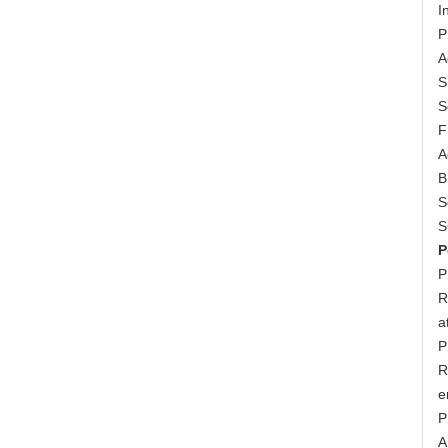
I
P
A
S
S
F
A
B
S
S
P
P
R
a
P
R
e
P
A