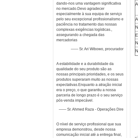
dando-nos uma vantagem significativa
A
no mercado.Devo agradecer
especialmente à sua equipa de serviço
A
pelo seu excepcional profissionalismo e
paciência no tratamento das nossas
N
complexas exigências logísticas.,
assegurando a chegada das
E
mercadorias
N
—— Sr. Ari Wibowo, procurador
N
A estabilidade e a durabilidade da
qualidade do seu produto são as
nossas principais prioridades, e os seus
produtos superaram muito as nossas
expectativas.Enquanto a atração inicial
era o preço, o que garantiu a nossa
parceria de longo prazo é o seu serviço
pós-venda impecável.
—— Sr. Ahmed Raza - Operações Dire
O nível de serviço profissional que sua
empresa demonstrou, desde nossa
comunicação inicial até a entrega final,