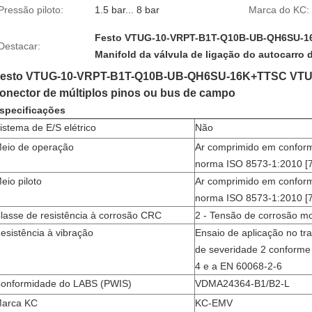
Pressão piloto:
1.5 bar... 8 bar
Marca do KC:
Festo VTUG-10-VRPT-B1T-Q10B-UB-QH6SU-
Destacar:
Manifold da válvula de ligação do autocarro
esto VTUG-10-VRPT-B1T-Q10B-UB-QH6SU-16K+TTSC VTUG d
onector de múltiplos pinos ou bus de campo
specificações
istema de E/S elétrico
Não
eio de operação
Ar comprimido em confor
norma ISO 8573-1:2010 [7
eio piloto
Ar comprimido em confor
norma ISO 8573-1:2010 [7
lasse de resistência à corrosão CRC
2 - Tensão de corrosão m
esistência à vibração
Ensaio de aplicação no tr
de severidade 2 conform
4 e a EN 60068-2-6
onformidade do LABS (PWIS)
VDMA24364-B1/B2-L
arca KC
KC-EMV