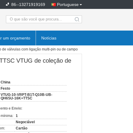
86--13271919169
Portuguese
search
ir um orçamento
Notícias
 válvulas com ligação multi-pin ou de campo
TSC VTUG de coleção de
China
Festo
VTUG-10-VRPT-B1T-Q10B-UB-
QH6SU-16K+TTSC
nto e Envio:
 mínima:
1
Negociável
em:
Cartão