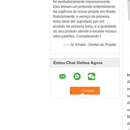
foi verdadeiramente impressionante.
Eles tinham um profundo entendimento
da urgência do nosso projeto em Riade.
Naturalmente, o serviço de primeira
linha deve ser suportado por um
produto de primeira linha, e a qualidade
do seu produto atende e excede nossos
altos padrões. Considerando t
—— Sr. Khalid - Diretor do Projeto
Estou Chat Online Agora
I
A
i
s
A
e
M
A