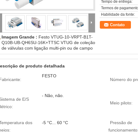
Tempo de entrega:
Termos de pagamento
Habilidade da fonte:
Contato
Imagem Grande :
Festo VTUG-10-VRPT-B1T-
Q10B-UB-QH6SU-16K+TTSC VTUG de coleção
de válvulas com ligação multi-pin ou de campo
escrição de produto detalhada
FESTO
Fabricante:
Número do pr
- Não, não.
Sistema de E/S
Meio piloto:
létrico:
Temperatura dos
-5 °C... 60 °C
Pressão de
eios:
funcionamento