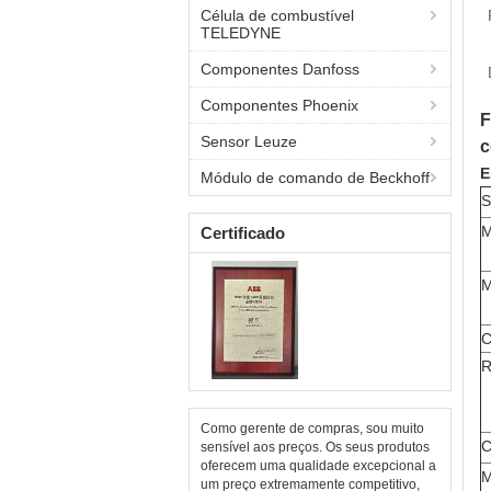
Célula de combustível
TELEDYNE
Componentes Danfoss
Componentes Phoenix
F
Sensor Leuze
c
E
Módulo de comando de Beckhoff
S
M
Certificado
M
C
R
Como gerente de compras, sou muito
C
sensível aos preços. Os seus produtos
oferecem uma qualidade excepcional a
M
um preço extremamente competitivo,