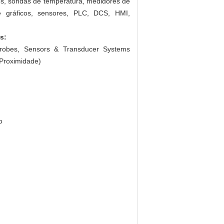
res, sondas de temperatura, medidores de
de gráficos, sensores, PLC, DCS, HMI,
s:
Probes, Sensors & Transducer Systems
 Proximidade)
o