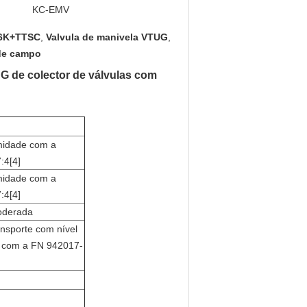
KC-EMV
16K+TTSC
,
Valvula de manivela VTUG
,
 de campo
e colector de válvulas com
midade com a
:4[4]
midade com a
:4[4]
oderada
ansporte com nível
e com a FN 942017-