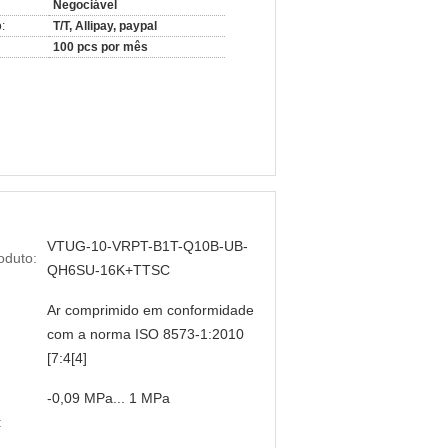
Negociável
:
T/T, Allipay, paypal
100 pcs por mês
VTUG-10-VRPT-B1T-Q10B-UB-
oduto:
QH6SU-16K+TTSC
Ar comprimido em conformidade
com a norma ISO 8573-1:2010
[7:4[4]
-0,09 MPa... 1 MPa
: