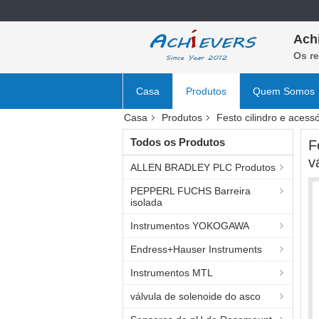
Ach
Os r
Casa
Produtos
Quem Somos
Casa
Produtos
Festo cilindro e acessó
Todos os Produtos
F
v
ALLEN BRADLEY PLC Produtos
PEPPERL FUCHS Barreira
isolada
Instrumentos YOKOGAWA
Endress+Hauser Instruments
Instrumentos MTL
válvula de solenoide do asco