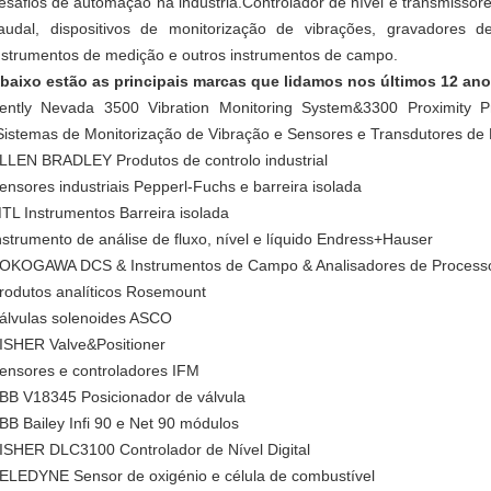
esafios de automação na indústria.Controlador de nível e transmisso
audal, dispositivos de monitorização de vibrações, gravadores 
nstrumentos de medição e outros instrumentos de campo.
baixo estão as principais marcas que lidamos nos últimos 12 ano
ently Nevada 3500 Vibration Monitoring System&3300 Proximity 
Sistemas de Monitorização de Vibração e Sensores e Transdutores de
LLEN BRADLEY Produtos de controlo industrial
ensores industriais Pepperl-Fuchs e barreira isolada
TL Instrumentos Barreira isolada
nstrumento de análise de fluxo, nível e líquido Endress+Hauser
OKOGAWA DCS & Instrumentos de Campo & Analisadores de Process
rodutos analíticos Rosemount
álvulas solenoides ASCO
ISHER Valve&Positioner
ensores e controladores IFM
BB V18345 Posicionador de válvula
BB Bailey Infi 90 e Net 90 módulos
ISHER DLC3100 Controlador de Nível Digital
ELEDYNE Sensor de oxigénio e célula de combustível