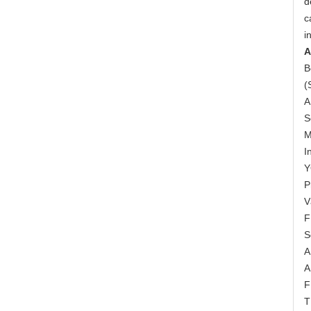
d
c
i
A
B
(
A
S
M
I
Y
P
V
F
S
A
A
F
T