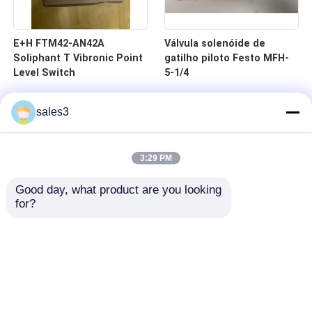
E+H FTM42-AN42A
Válvula solenóide de
Soliphant T Vibronic Point
gatilho piloto Festo MFH-
Level Switch
5-1/4
sales3
3:29 PM
Good day, what product are you looking 
for?
Para casa
Produtos
Sobre nós