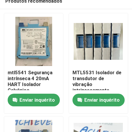
Produtos recomendados
mtl5541 Segurança
MTL5531 Isolador de
intrínseca 4 20mA
transdutor de
HART Isolador
vibração
Galvânico
intrinsecamente
Para casa
seguro
Enviar inquérito
Enviar inquérito
Produtos
Sobre nós