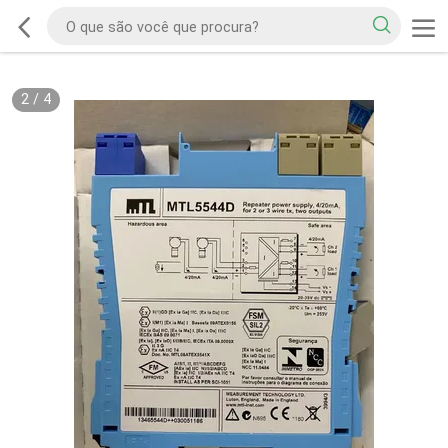
2
/
4