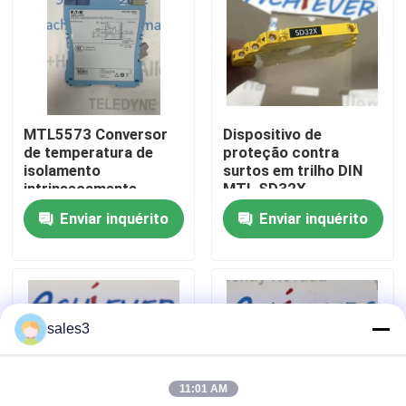
Visita à fábrica
Contacte-nos
MTL5573 Conversor
Dispositivo de
de temperatura de
proteção contra
Notícias
isolamento
surtos em trilho DIN
intrinsecamente
MTL SD32X
seguro
Enviar inquérito
Enviar inquérito
Solicite um orçamento
News
sales3
ALLEN BRADLEY PLC Produtos
11:01 AM
PEPPERL FUCHS Barreira isolada