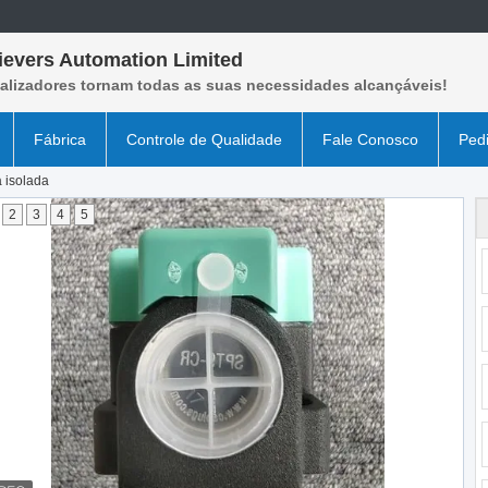
ievers Automation Limited
ealizadores tornam todas as suas necessidades alcançáveis!
Fábrica
Controle de Qualidade
Fale Conosco
Ped
 isolada
2
3
4
5