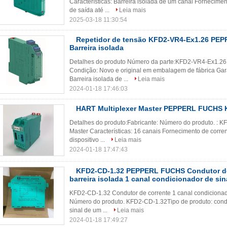
Características: Barreira isolada de um canal Fornecimen
de saída até ...
Leia mais
2025-03-18 11:30:54
Repetidor de tensão KFD2-VR4-Ex1.26 PE
Barreira isolada
Detalhes do produto Número da parte:KFD2-VR4-Ex1.26 
Condição: Novo e original em embalagem de fábrica Garan
Barreira isolada de ...
Leia mais
2024-01-18 17:46:03
HART Multiplexer Master PEPPERL FUCHS 
Detalhes do produto:Fabricante: Número do produto. : 
Master Características: 16 canais Fornecimento de corre
dispositivo ...
Leia mais
2024-01-18 17:47:43
KFD2-CD-1.32 PEPPERL FUCHS Condutor de
barreira isolada 1 canal condicionador de sin
KFD2-CD-1.32 Condutor de corrente 1 canal condicionado
Número do produto. KFD2-CD-1.32Tipo de produto: condut
sinal de um ...
Leia mais
2024-01-18 17:49:27