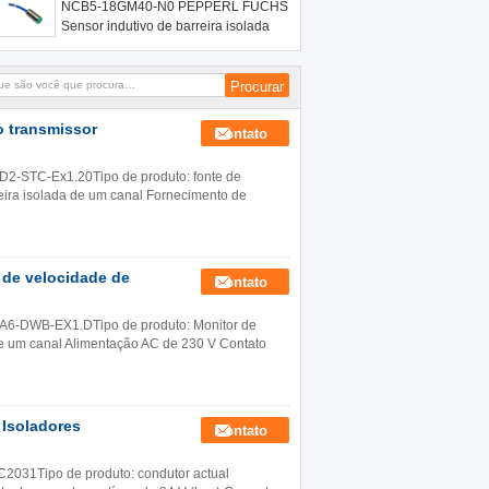
NCB5-18GM40-N0 PEPPERL FUCHS
Sensor indutivo de barreira isolada
 transmissor
Contato
CD2-STC-Ex1.20Tipo de produto: fonte de
eira isolada de um canal Fornecimento de
de velocidade de
Contato
KFA6-DWB-EX1.DTipo de produto: Monitor de
 de um canal Alimentação AC de 230 V Contato
Isoladores
Contato
IC2031Tipo de produto: condutor actual