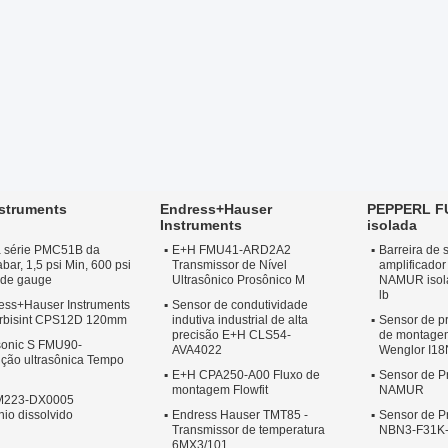
struments
Endress+Hauser
PEPPERL FU
Instruments
isolada
a série PMC51B da
E+H FMU41-ARD2A2
Barreira de
ar, 1,5 psi Min, 600 psi
Transmissor de Nível
amplificador 
a de gauge
Ultrasônico Prosônico M
NAMUR isola
lb
ss+Hauser Instruments
Sensor de condutividade
Orbisint CPS12D 120mm
indutiva industrial de alta
Sensor de p
precisão E+H CLS54-
de montage
sonic S FMU90-
AVA4022
Wenglor I1
ão ultrasônica Tempo
E+H CPA250-A00 Fluxo de
Sensor de P
montagem Flowfit
NAMUR
M223-DX0005
io dissolvido
Endress Hauser TMT85 -
Sensor de P
Transmissor de temperatura
NBN3-F31K-
6MX3/101