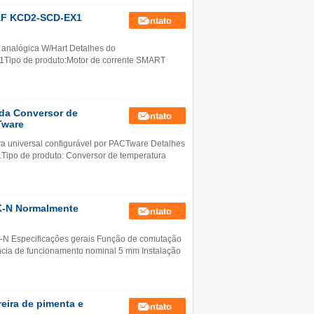
P&F KCD2-SCD-EX1
Contato
analógica W/Hart Detalhes do
1Tipo de produto:Motor de corrente SMART
da Conversor de
Contato
Tware
universal configurável por PACTware Detalhes
1Tipo de produto: Conversor de temperatura
K-N Normalmente
Contato
K-N Especificações gerais Função de comutação
cia de funcionamento nominal 5 mm Instalação
eira de pimenta e
Contato