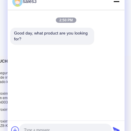
sales3
2:50 PM
Good day, what product are you looking 
for?
CHS Barreira
Contacte-nos
 segurança do
Contacte-nos
de interruptor
Solicite um
do kfd2 sr2 ex1 w
orçamento
E-Mail
roximidade indutivo
m embutida
Mapa do site
8N003
Site para celular
roximidade Indutivo
roximidade Indutivo
Z8-K