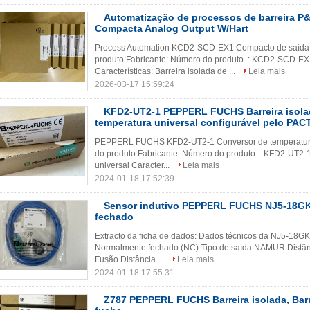
Automatização de processos de barreira 
Compacta Analog Output W/Hart
Process Automation KCD2-SCD-EX1 Compacto de saída 
produto:Fabricante: Número do produto. : KCD2-SCD-EX
Características: Barreira isolada de ...
Leia mais
2026-03-17 15:59:24
KFD2-UT2-1 PEPPERL FUCHS Barreira isola
temperatura universal configurável pelo PAC
PEPPERL FUCHS KFD2-UT2-1 Conversor de temperatura 
do produto:Fabricante: Número do produto. : KFD2-UT2-
universal Caracter...
Leia mais
2024-01-18 17:52:39
Sensor indutivo PEPPERL FUCHS NJ5-18G
fechado
Extracto da ficha de dados: Dados técnicos da NJ5-18G
Normalmente fechado (NC) Tipo de saída NAMUR Distân
Fusão Distância ...
Leia mais
2024-01-18 17:55:31
Z787 PEPPERL FUCHS Barreira isolada, Barr