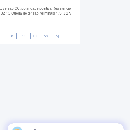
o: versão CC, polaridade positiva Resistência
 327 O Queda de tensão: terminais 4, 5: 1,2 V +
7
8
9
10
>>
>|