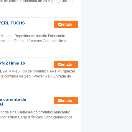
to de corrente contínua de 24 V (bus) Corrente
PPERL FUCHS
Contato
Modelo: Repetidor de tensão Fabricante:
tia de fábrica: 12 meses Características:
Kfd2 Hmm 16
Contato
KFD2-HMM-16Tipo de produto: HART Multiplexer
nte contínua de 24 V (Power Rail) Entrada do
 corrente de
Contato
al
r de sinal Detalhes do produto:Fabricante:
or actual Características: Condicionador de