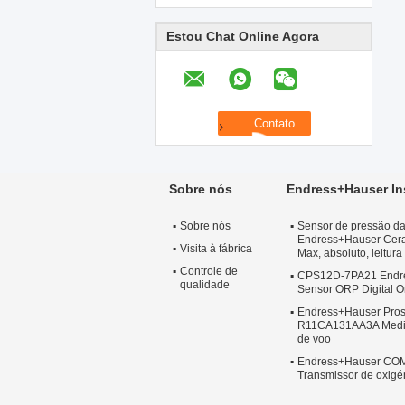
Estou Chat Online Agora
Sobre nós
Endress+Hauser In
Sobre nós
Sensor de pressão d
Endress+Hauser Cerab
Visita à fábrica
Max, absoluto, leitur
Controle de
CPS12D-7PA21 Endre
qualidade
Sensor ORP Digital 
Endress+Hauser Pro
R11CA131AA3A Mediç
de voo
Endress+Hauser CO
Transmissor de oxigén