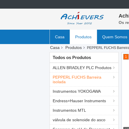
Ach
Os r
Casa
Produtos
Quem Somos
Casa
Produtos
PEPPERL FUCHS Barreira
1
Todos os Produtos
ALLEN BRADLEY PLC Produtos
PEPPERL FUCHS Barreira
isolada
Instrumentos YOKOGAWA
Endress+Hauser Instruments
Instrumentos MTL
válvula de solenoide do asco