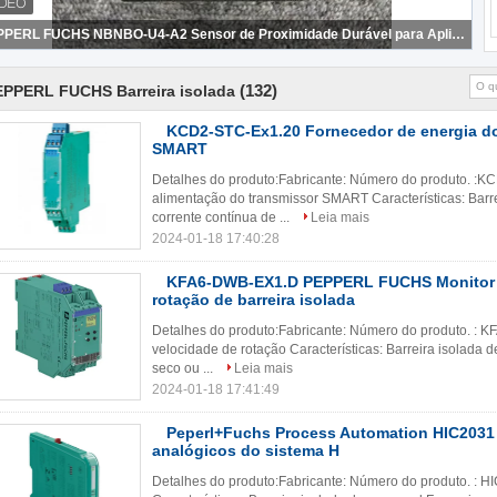
PEPPERL FUCHS NBNBO-U4-A2 Sensor de Proximidade Durável para Aplicações Industriais do Vietnã
(132)
EPPERL FUCHS Barreira isolada
KCD2-STC-Ex1.20 Fornecedor de energia do
SMART
Detalhes do produto:Fabricante: Número do produto. :K
alimentação do transmissor SMART Características: Barr
corrente contínua de ...
Leia mais
2024-01-18 17:40:28
KFA6-DWB-EX1.D PEPPERL FUCHS Monitor 
rotação de barreira isolada
Detalhes do produto:Fabricante: Número do produto. : 
velocidade de rotação Características: Barreira isolada
seco ou ...
Leia mais
2024-01-18 17:41:49
Peperl+Fuchs Process Automation HIC2031 
analógicos do sistema H
Detalhes do produto:Fabricante: Número do produto. : H