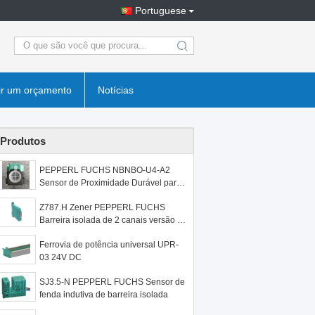
Portuguese
search
ir um orçamento
Notícias
Produtos
PEPPERL FUCHS NBNBO-U4-A2
Sensor de Proximidade Durável para
Aplicações Industriais do Vietnã
Z787.H Zener PEPPERL FUCHS
Barreira isolada de 2 canais versão de
alta potência
Ferrovia de potência universal UPR-
03 24V DC
SJ3.5-N PEPPERL FUCHS Sensor de
fenda indutiva de barreira isolada