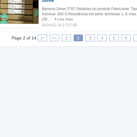
fuche
Barreira Zener Z787 Detalhes do produto Fabricante: Tip
nominal: 300 O Resistência em série: terminais 1, 8: max.
(36 ...
Leia mais
2024-01-18 17:57:08
Page 2 of 14
|<
<<
1
2
3
4
5
6